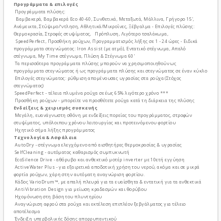
Προγράμματα & επιλογές
Προγράμματα πλύσης:
Βαμβακερά, Βαμβακερά Eco 40-60, Συνθετικά, Μεταξωτά, Μάλλινα, Γρήγορο 15',
Ανάμεικτα, Στύψιμο/ʼντληση, Αθλητικά/Μικροΐνες, Ξέβγαλμα - Επιλογές πλύσης:
Θερμοκρασία, Στροφές στυψίματος, Πρόπλυση, Λιγότερο τσαλάκωμα,
SpeedPerfect, Προσθήκη ρούχων, Προγραμματισμός λήξης σε 1 - 24 ώρες - Ειδικά
προγράμματα στεγνώματος: Iron Assist (με ατμό), Εντατικό στέγνωμα, Απαλό
στέγνωμα, My Time στέγνωμα, Πλύση & Στέγνωμα 60'
Τα περισσότερα προγράμματα πλύσης μπορούν να χρησιμοποιηθούν ως
προγράμματα στεγνώματος ή ως προγράμματα πλύσης και στεγνώματος σε έναν κύκλο
Επιλογές στεγνώματος: ρύθμιση απομένουσας υγρασίας στα ρούχα (Στόχος
στεγνώματος)
SpeedPerfect - τέλεια πλυμένα ρούχα σε έως 65% λιγότερο χρόνο ***
Προσθήκη ρούχων - μπορείτε να προσθέτετε ρούχα κατά τη διάρκεια της πλύσης
Ενδείξεις & χειρισμός συσκευής
Μεγάλη, ευανάγνωστη οθόνη με ενδείξεις πορείας του προγράμματος, στροφών
στυψίματος, υπόλοιπου χρόνου λειτουργίας και προτεινόμενου φορτίου
Ηχητικό σήμα λήξης προγράμματος
Τεχνολογία & Ασφάλεια
AutoDry - στέγνωμα ελεγχόμενο από αισθητήρες θερμοκρασίας & υγρασίας
SelfCleaning - αυτόματος καθαρισμός συμπυκνωτή
EcoSilence Drive - αθόρυβο και ανθεκτικό μοτέρ inverter με 10ετή εγγύηση
ActiveWater Plus - για εξαιρετικά αποδοτική χρήση του νερού, ακόμα και σε μικρά
φορτία ρούχων, χάρη στην αυτόματη αναγνώριση φορτίου.
Κάδος VarioDrum™, με απαλή πλευρά για τα ευαίσθητα & εντατική για τα ανθεκτικά
AntiVibration Design για μείωση κραδασμών και θορύβου
Ηχομόνωση στη βάση του πλυντηρίου
Αναγνώριση αφρού στα ρούχα και εκτέλεση επιπλέον ξεβγάλματος για τέλειο
αποτέλεσμα
Ένδειξη υπερβολικής δόσης απορρυπαντικού