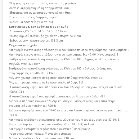
Έλεγχος μη ισορροπημένης κατανομής φορτίου
Αυτοκαθαριζόμενη θήκη απορρυπαντικού
Εξάρτημα για υγρά απορρυπαντικά στη θήκη
Προστασία από τις διαρροές νερού
Κλείδωμα ασφαλείας για παιδιά
Διαστάσεις & εγκατάσταση συσκευής
Διαστάσεις (ΥxΠxΒ): 84.8 x 59.8 x 64.9 cm
Βάθος κορμού συσκευής, χωρίς την πόρτα: 59.0 cm
Βάθος με την πόρτα ανοικτή: 106.3 cm
Τεχνικά στοιχεία
Κατηγορία ενεργειακής απόδοσης για τον κύκλο πλύσης/στεγνώματος (Κανονισμός): E
Κατηγορία ενεργειακής απόδοσης για το πρόγραμμα Eco 40-60 (Κανονισμός): B
Σταθμισμένη κατανάλωση ενέργειας σε kWh ανά 100 πλήρεις κύκλους πλύσης/
στεγνώματος: 322 kWh
Σταθμισμένη κατανάλωση ενέργειας σε kWh ανά 100 κύκλους πλύσης του
προγράμματος eco 40-60: 57 kWh
Μέγιστη χωρητικότητα σε kg στον κύκλο πλύσης/στεγνώματος: 5,0
Μέγιστη χωρητικότητα σε kg στον κύκλο πλύσης: 9,0
Η κατανάλωση νερού του πλήρους κύκλου πλύσης και στεγνώματος σε λίτρα ανά
κύκλο: 74 l
Η κατανάλωση νερού του προγράμματος eco σε λίτρα ανά κύκλο: 46 l
Διάρκεια πλήρους κύκλου πλύσης και στεγνώματος σε ώρες και λεπτά στην
ονομαστική χωρητικότητα: 7:30 h
Διάρκεια προγράμματος eco 40-60 σε ώρες και λεπτά στην ονομαστική χωρητικότητα:
3:44 h
Κατηγορία απόδοσης στυψίματος-στεγνώματος του προγράμματος eco 40-60: B
Εκπομπές αερόφερτου ακουστικού θορύβου: 70 dB(A) re 1 pW
Κατηγορία εκπομπών αερόφερτου ακουστικού θορύβου: A
Φορά ανοίγματος πόρτας: Μεντεσές αριστερά
Μήκος καλωδίου ηλεκτρικής παροχής: 210 cm