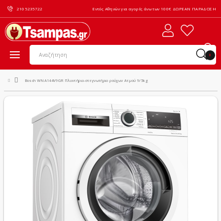
210 5235722
Εντός Αθηνών για αγορές άνω των 100€ ΔΩΡΕΑΝ ΠΑΡΑΔΟΣΗ
0
Bosch WNA144V9GR Πλυντήριο-στεγνωτήριο ρούχων Ατμού 9/5kg