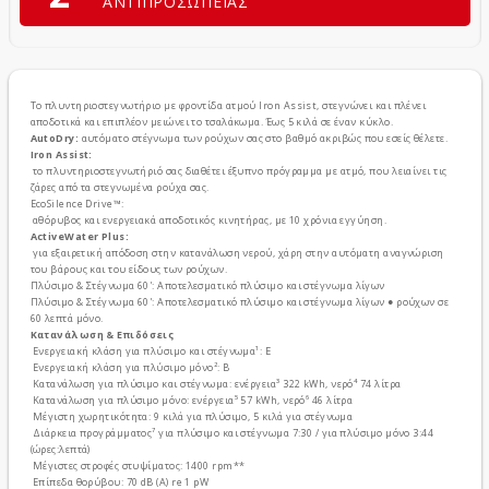
ΑΝΤΙΠΡΟΣΩΠΕΙΑΣ
Το πλυντηριοστεγνωτήριο με φροντίδα ατμού Iron Assist, στεγνώνει και πλένει
αποδοτικά και επιπλέον μειώνει το τσαλάκωμα. Έως 5 κιλά σε έναν κύκλο.
AutoDry:
αυτόματο στέγνωμα των ρούχων σας στο βαθμό ακριβώς που εσείς θέλετε.
Iron Assist:
το πλυντηριοστεγνωτήριό σας διαθέτει έξυπνο πρόγραμμα με ατμό, που λειαίνει τις
ζάρες από τα στεγνωμένα ρούχα σας.
EcoSilence Drive™:
αθόρυβος και ενεργειακά αποδοτικός κινητήρας, με 10 χρόνια εγγύηση.
ActiveWater Plus:
για εξαιρετική απόδοση στην κατανάλωση νερού, χάρη στην αυτόματη αναγνώριση
του βάρους και του είδους των ρούχων.
Πλύσιμο & Στέγνωμα 60': Αποτελεσματικό πλύσιμο και στέγνωμα λίγων
Πλύσιμο & Στέγνωμα 60': Αποτελεσματικό πλύσιμο και στέγνωμα λίγων ● ρούχων σε
60 λεπτά μόνο.
Κατανάλωση & Επιδόσεις
Ενεργειακή κλάση για πλύσιμο και στέγνωμα¹: E
Ενεργειακή κλάση για πλύσιμο μόνο²: B
Κατανάλωση για πλύσιμο και στέγνωμα: ενέργεια³ 322 kWh, νερό⁴ 74 λίτρα
Κατανάλωση για πλύσιμο μόνο: ενέργεια⁵ 57 kWh, νερό⁶ 46 λίτρα
Μέγιστη χωρητικότητα: 9 κιλά για πλύσιμο, 5 κιλά για στέγνωμα
Διάρκεια προγράμματος⁷ για πλύσιμο και στέγνωμα 7:30 / για πλύσιμο μόνο 3:44
(ώρες:λεπτά)
Μέγιστες στροφές στυψίματος: 1400 rpm**
Επίπεδα θορύβου: 70 dB (A) re 1 pW