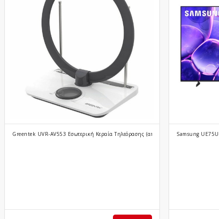
Greentek UVR-AV553 Εσωτερική Κεραία Τηλεόρασης (απαιτεί τροφοδ..
Samsung UE75U8