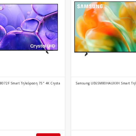
072F Smart Τηλεόραση 75" 4K Crystal UHD LED HDR (2025)
Samsung UE65M80HAUXXH Smart Τηλ