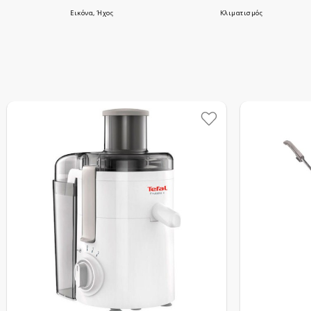
Εικόνα, Ήχος
Κλιματισμός