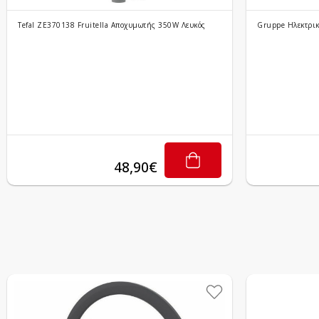
Tefal ZE370138 Fruitella Αποχυμωτής 350W Λευκός
Gruppe Ηλεκτρικ
48,90€