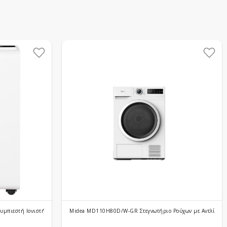
μπιεστή Ιονιστή και Wi-Fi 20lt
Midea MD110H80D/W-GR Στεγνωτήριο Ρούχων με Αντλία Θερ