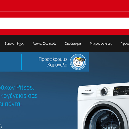
Εικόνα, Ήχος
Λευκές Συσκευές
Σκούπισμα
Μικροσυσκευές
Προσ