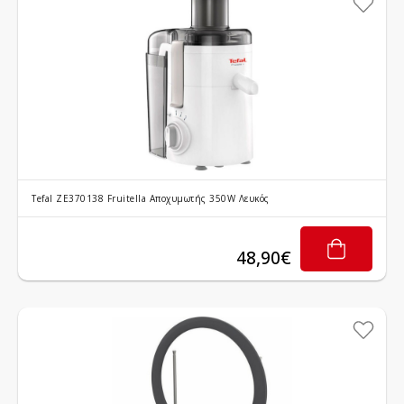
υμητό
Tefal ZE370138 Fruitella Αποχυμωτής 350W Λευκός
48,90€
υμητό