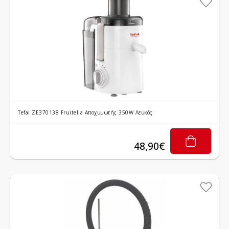
υμητό
Tefal ZE370138 Fruitella Αποχυμωτής 350W Λευκός
48,90€
υμητό